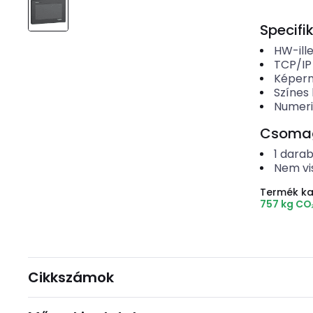
Specifi
HW-ille
TCP/IP
Képern
Színes 
Numerik
Csomago
1
dara
Nem vi
Termék k
757 kg CO
Cikkszámok