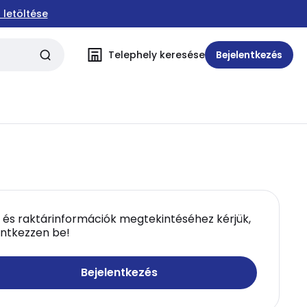
 letöltése
Telephely keresése
Bejelentkezés
 és raktárinformációk megtekintéséhez kérjük,
entkezzen be!
Bejelentkezés