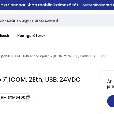
 le a Sonepar Shop mobilalkalmazását!
Mobilalkalmazás
dések
Konfigurátorok
i panel
HMISTM6 érintő kijelző 7',1COM, 2Eth, USB, 24VDC SX106800
ő 7',1COM, 2Eth, USB, 24VDC
Ár-
jel
ód HMISTM6400