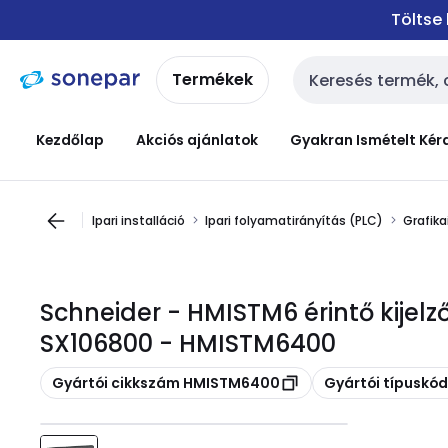
Ugrás a
Ugrás a
Töltse
navigációhoz
tartalomra
Termékek
Keresési bemenet
Kezdőlap
Akciós ajánlatok
Gyakran Ismételt Kér
Ipari installáció
Ipari folyamatirányítás (PLC)
Grafika
Schneider - HMISTM6 érintő kijelz
SX106800 - HMISTM6400
Másolás
Másolás
Gyártói cikkszám HMISTM6400
Gyártói típusk