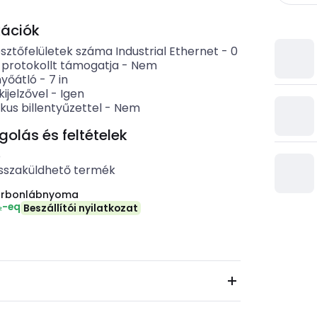
kációk
sztőfelületek száma Industrial Ethernet
-
0
 protokollt támogatja
-
Nem
yőátló
-
7
in
kijelzővel
-
Igen
us billentyűzettel
-
Nem
lás és feltételek
b
sszaküldhető termék
arbonlábnyoma
₂-eq
Beszállítói nyilatkozat