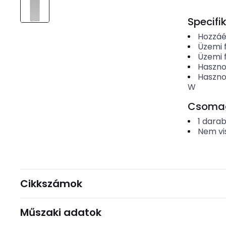
Specifi
Hozzáé
Üzemi 
Üzemi 
Haszno
Haszno
W
Csomago
1
dara
Nem vi
Cikkszámok
Műszaki adatok