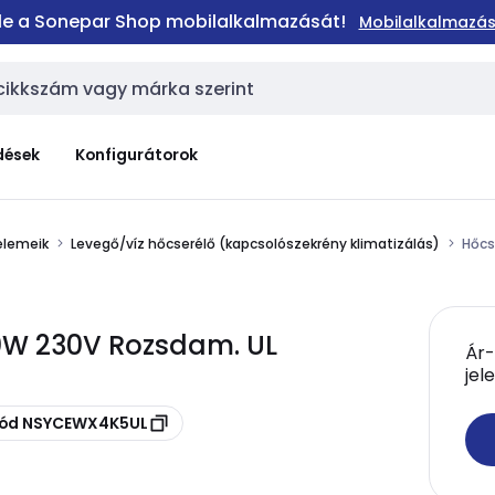
 le a Sonepar Shop mobilalkalmazását!
Mobilalkalmazás
dések
Konfigurátorok
elemeik
Levegő/víz hőcserélő (kapcsolószekrény klimatizálás)
Hőcs
00W 230V Rozsdam. UL
Ár-
jel
skód NSYCEWX4K5UL