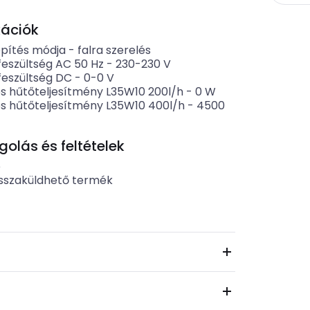
kációk
pítés módja
-
falra szerelés
feszültség AC 50 Hz
-
230-230
V
feszültség DC
-
0-0
V
s hűtőteljesítmény L35W10 200l/h
-
0
W
s hűtőteljesítmény L35W10 400l/h
-
4500
lás és feltételek
b
sszaküldhető termék