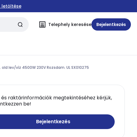
 letöltése
Telephely keresése
Bejelentkezés
. old lev/víz 4500W 230V Rozsdam. UL SX010275
 és raktárinformációk megtekintéséhez kérjük,
entkezzen be!
Bejelentkezés