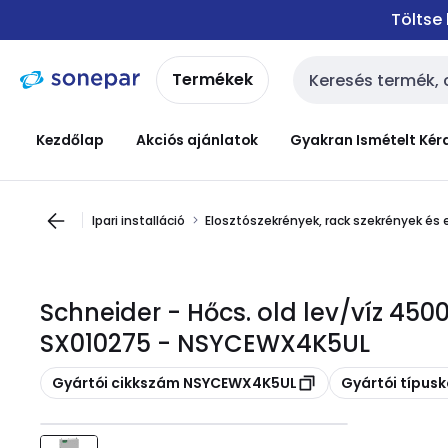
Ugrás a
Ugrás a
Töltse
navigációhoz
tartalomra
Termékek
Keresési bemenet
Kezdőlap
Akciós ajánlatok
Gyakran Ismételt Kér
Ipari installáció
Elosztószekrények, rack szekrények és 
Schneider - Hőcs. old lev/víz 45
SX010275 - NSYCEWX4K5UL
Másolás
Másolás
Gyártói cikkszám NSYCEWX4K5UL
Gyártói típu