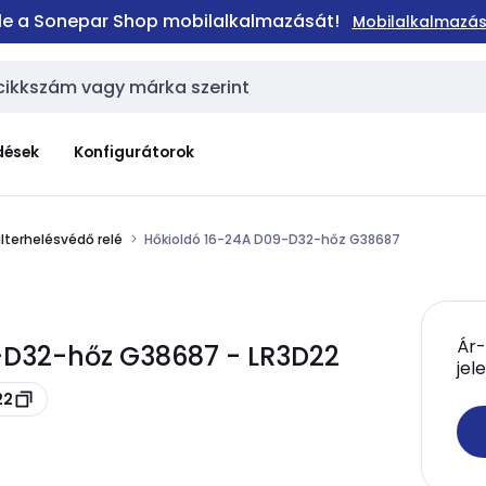
 le a Sonepar Shop mobilalkalmazását!
Mobilalkalmazás
dések
Konfigurátorok
lterhelésvédő relé
Hőkioldó 16-24A D09-D32-hőz G38687
Ár-
-D32-hőz G38687 - LR3D22
jel
22