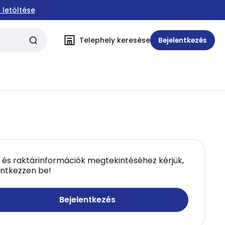
 letöltése
Telephely keresése
Bejelentkezés
 és raktárinformációk megtekintéséhez kérjük,
entkezzen be!
Bejelentkezés