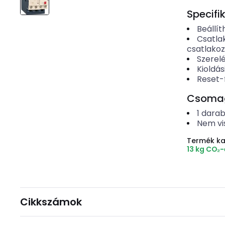
Specifi
Beállí
Csatla
csatlako
Szerel
Kioldás
Reset-
Csomago
1
dara
Nem vi
Termék k
13 kg CO₂
Cikkszámok