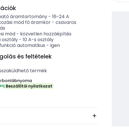
kációk
tható áramtartomány
-
16-24
A
kozási mód fő áramkör
-
csavaros
zás
ési mód
-
közvetlen hozzáépítés
i osztály
-
10 A-s osztály
funkció automatikus
-
Igen
lás és feltételek
b
sszaküldhető termék
arbonlábnyoma
-eq
Beszállítói nyilatkozat