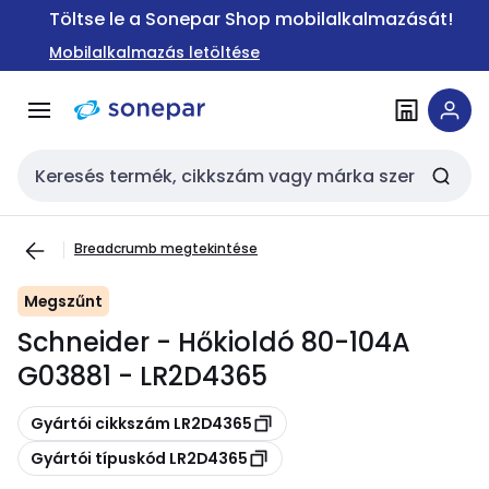
Ugrás a
Ugrás a
Töltse le a Sonepar Shop mobilalkalmazását!
navigációhoz
tartalomra
Mobilalkalmazás letöltése
Keresési bemenet
Breadcrumb megtekintése
Megszűnt
Schneider - Hőkioldó 80-104A
G03881 - LR2D4365
Másolás
Gyártói cikkszám LR2D4365
Másolás
Gyártói típuskód LR2D4365