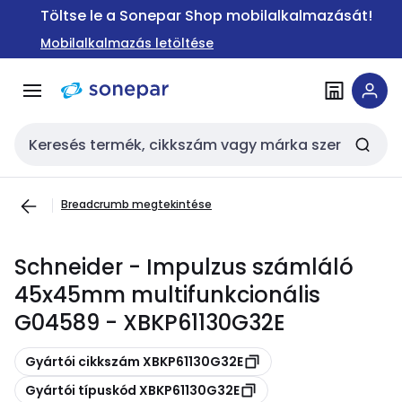
Ugrás a
Ugrás a
Töltse le a Sonepar Shop mobilalkalmazását!
navigációhoz
tartalomra
Mobilalkalmazás letöltése
Keresési bemenet
Breadcrumb megtekintése
Schneider - Impulzus számláló
45x45mm multifunkcionális
G04589 - XBKP61130G32E
Másolás
Gyártói cikkszám XBKP61130G32E
Másolás
Gyártói típuskód XBKP61130G32E