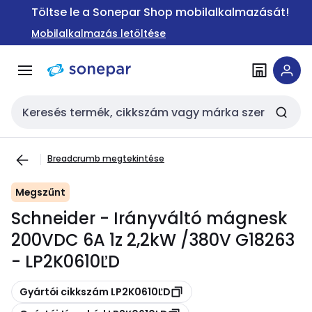
Ugrás a
Ugrás a
Töltse le a Sonepar Shop mobilalkalmazását!
navigációhoz
tartalomra
Mobilalkalmazás letöltése
Keresési bemenet
Breadcrumb megtekintése
Megszűnt
Schneider - Irányváltó mágnesk
200VDC 6A 1z 2,2kW /380V G18263
- LP2K0610ĽD
Másolás
Gyártói cikkszám LP2K0610ĽD
Másolás