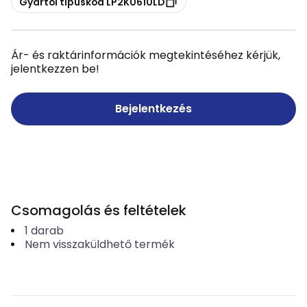
Gyártói típuskód LP2K0610LD
Ár- és raktárinformációk megtekintéséhez kérjük,
jelentkezzen be!
Bejelentkezés
Csomagolás és feltételek
1
darab
Nem visszaküldhető termék