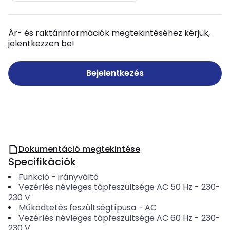
Ár- és raktárinformációk megtekintéséhez kérjük,
jelentkezzen be!
Bejelentkezés
Dokumentáció megtekintése
Specifikációk
Funkció
-
irányváltó
Vezérlés névleges tápfeszültsége AC 50 Hz
-
230-
230
V
Működtetés feszültségtípusa
-
AC
Vezérlés névleges tápfeszültsége AC 60 Hz
-
230-
230
V