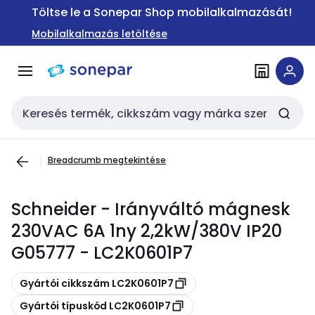
Ugrás a
Ugrás a
Töltse le a Sonepar Shop mobilalkalmazását!
navigációhoz
tartalomra
Mobilalkalmazás letöltése
Keresési bemenet
Breadcrumb megtekintése
Schneider - Irányváltó mágnesk
230VAC 6A 1ny 2,2kW/380V IP20
G05777 - LC2K0601P7
Másolás
Gyártói cikkszám LC2K0601P7
Másolás
Gyártói típuskód LC2K0601P7