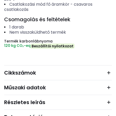
Csatlakozási mód fő áramkör
-
csavaros
csatlakozás
Csomagolás és feltételek
1
darab
Nem visszaküldhető termék
Termék karbonlábnyoma
120 kg CO₂-eq
Beszállítói nyilatkozat
Cikkszámok
Műszaki adatok
Részletes leírás