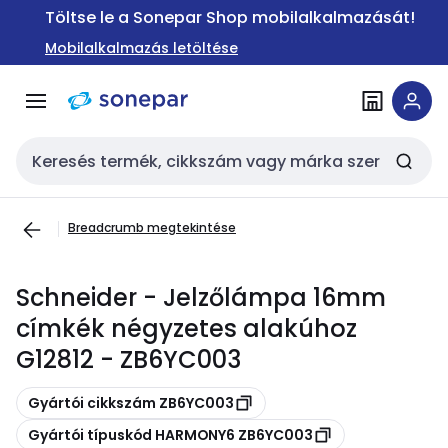
Ugrás a
Ugrás a
Töltse le a Sonepar Shop mobilalkalmazását!
navigációhoz
tartalomra
Mobilalkalmazás letöltése
Keresési bemenet
Breadcrumb megtekintése
Schneider - Jelzőlámpa 16mm
címkék négyzetes alakúhoz
G12812 - ZB6YC003
Másolás
Gyártói cikkszám ZB6YC003
Másolás
Gyártói típuskód HARMONY6 ZB6YC003