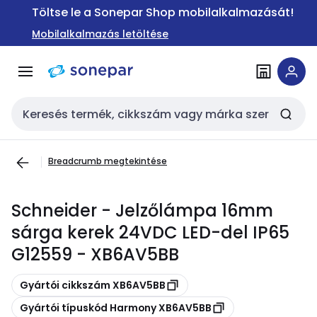
Ugrás a
Ugrás a
Töltse le a Sonepar Shop mobilalkalmazását!
navigációhoz
tartalomra
Mobilalkalmazás letöltése
Keresési bemenet
Breadcrumb megtekintése
Schneider - Jelzőlámpa 16mm
sárga kerek 24VDC LED-del IP65
G12559 - XB6AV5BB
Másolás
Gyártói cikkszám XB6AV5BB
Másolás
Gyártói típuskód Harmony XB6AV5BB