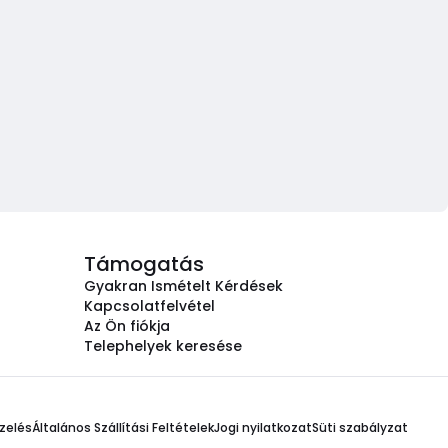
Támogatás
Gyakran Ismételt Kérdések
Kapcsolatfelvétel
Az Ön fiókja
Telephelyek keresése
zelés
Általános Szállítási Feltételek
Jogi nyilatkozat
Süti szabályzat