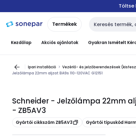
Ugrás a
Ugrás a
Töltse
navigációhoz
tartalomra
Termékek
Keresési bemenet
Kezdőlap
Akciós ajánlatok
Gyakran Ismételt Kér
Ipari installáció
Vezérlő- és jelzőberendezések (kisfes
Jelzőlámpa 22mm aljzat BA9s 110-120VAC G12151
Schneider - Jelzőlámpa 22mm alj
- ZB5AV3
Másolás
Másolás
Gyártói cikkszám ZB5AV3
Gyártói típuskód Har