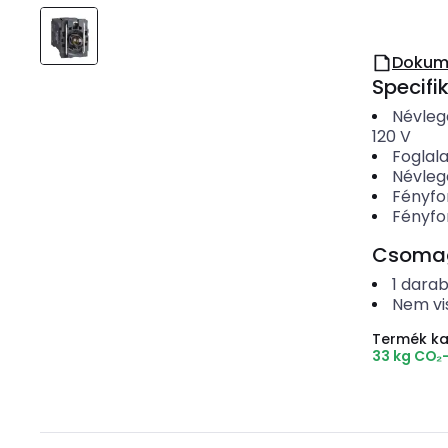
Dokum
Specifi
Névleg
120
V
Foglala
Névleg
Fényfo
Fényfo
Csomago
1
dara
Nem vi
Termék k
33 kg CO₂