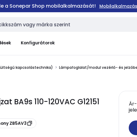
 le a Sonepar Shop mobilalkalmazását!
Mobilalkalmazás
dések
Konfigurátorok
zültségű kapcsolástechnika)
Lámpafoglalat/modul vezérlő- és jelző
zat BA9s 110-120VAC G12151
Ár-
jel
mony ZB5AV3