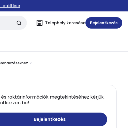
 letöltése
Telephely keresése
Bejelentkezés
berendezésekhez
 és raktárinformációk megtekintéséhez kérjük,
entkezzen be!
Bejelentkezés