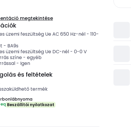
entáció megtekintése
kációk
es üzemi feszültség Ue AC 650 Hz-nél
-
110-
t
-
BA9s
es üzemi feszültség Ue DC-nél
-
0-0
V
rrás színe
-
egyéb
rrással
-
Igen
lás és feltételek
b
sszaküldhető termék
arbonlábnyoma
-eq
Beszállítói nyilatkozat