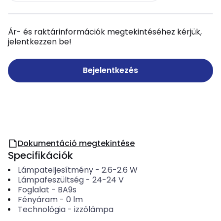
Ár- és raktárinformációk megtekintéséhez kérjük,
jelentkezzen be!
Bejelentkezés
Dokumentáció megtekintése
Specifikációk
Lámpateljesítmény
-
2.6-2.6
W
Lámpafeszültség
-
24-24
V
Foglalat
-
BA9s
Fényáram
-
0
lm
Technológia
-
izzólámpa