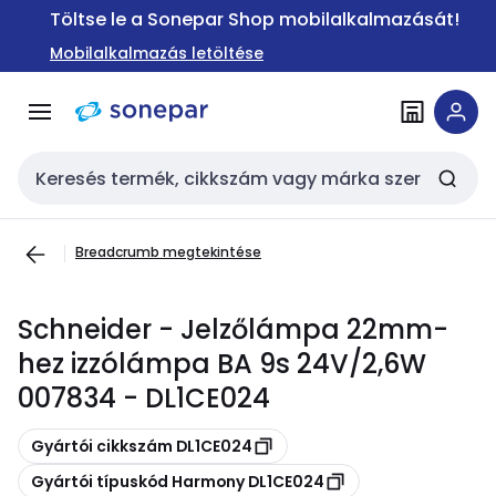
Ugrás a
Ugrás a
Töltse le a Sonepar Shop mobilalkalmazását!
navigációhoz
tartalomra
Mobilalkalmazás letöltése
Keresési bemenet
Breadcrumb megtekintése
Schneider - Jelzőlámpa 22mm-
hez izzólámpa BA 9s 24V/2,6W
007834 - DL1CE024
Másolás
Gyártói cikkszám DL1CE024
Másolás
Gyártói típuskód Harmony DL1CE024