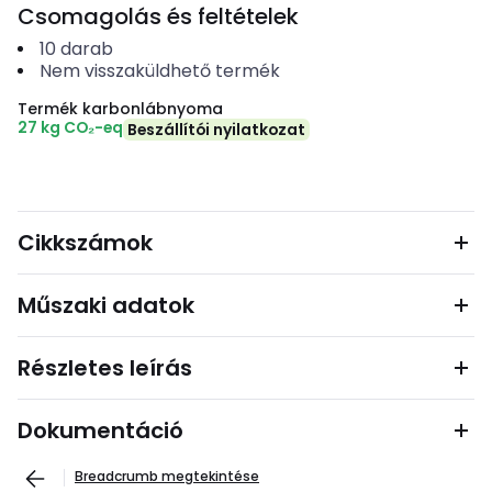
Csomagolás és feltételek
10
darab
Nem visszaküldhető termék
Termék karbonlábnyoma
27 kg CO₂-eq
Beszállítói nyilatkozat
Cikkszámok
Műszaki adatok
Részletes leírás
Dokumentáció
Breadcrumb megtekintése