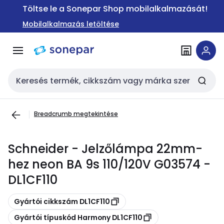
Ugrás a
Ugrás a
Töltse le a Sonepar Shop mobilalkalmazását!
navigációhoz
tartalomra
Mobilalkalmazás letöltése
Keresési bemenet
Breadcrumb megtekintése
Schneider - Jelzőlámpa 22mm-
hez neon BA 9s 110/120V G03574 -
DL1CF110
Másolás
Gyártói cikkszám DL1CF110
Másolás
Gyártói típuskód Harmony DL1CF110