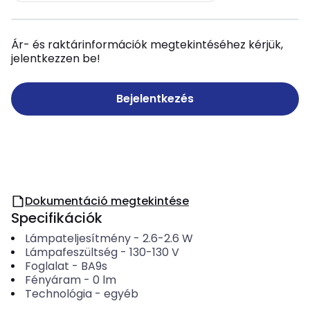
Ár- és raktárinformációk megtekintéséhez kérjük,
jelentkezzen be!
Bejelentkezés
Dokumentáció megtekintése
Specifikációk
Lámpateljesítmény
-
2.6-2.6
W
Lámpafeszültség
-
130-130
V
Foglalat
-
BA9s
Fényáram
-
0
lm
Technológia
-
egyéb