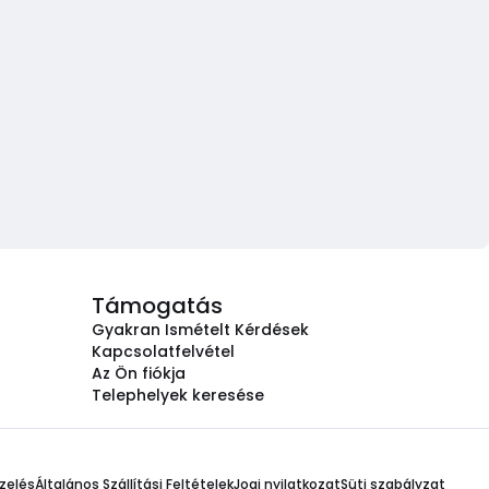
Támogatás
Gyakran Ismételt Kérdések
Kapcsolatfelvétel
Az Ön fiókja
Telephelyek keresése
zelés
Általános Szállítási Feltételek
Jogi nyilatkozat
Süti szabályzat