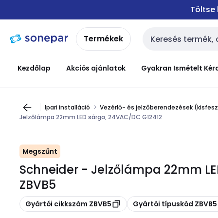
Ugrás a
Ugrás a
Töltse
navigációhoz
tartalomra
Termékek
Keresési bemenet
Kezdőlap
Akciós ajánlatok
Gyakran Ismételt Kér
Ipari installáció
Vezérlő- és jelzőberendezések (kisfes
Jelzőlámpa 22mm LED sárga, 24VAC/DC G12412
Megszűnt
Schneider - Jelzőlámpa 22mm LE
ZBVB5
Másolás
Másolás
Gyártói cikkszám ZBVB5
Gyártói típuskód ZBVB5