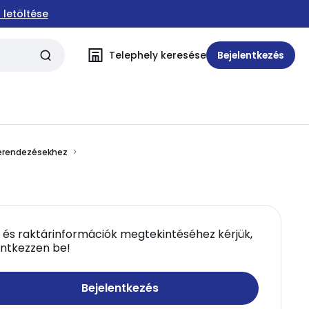
 letöltése
Telephely keresése
Bejelentkezés
berendezésekhez
 és raktárinformációk megtekintéséhez kérjük,
entkezzen be!
Bejelentkezés