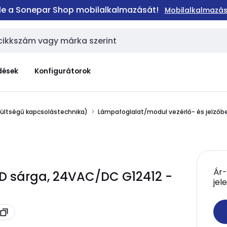
 le a Sonepar Shop mobilalkalmazását!
Mobilalkalmazás
dések
Konfigurátorok
zültségű kapcsolástechnika)
Lámpafoglalat/modul vezérlő- és jelző
Ár-
D sárga, 24VAC/DC G12412 -
jel