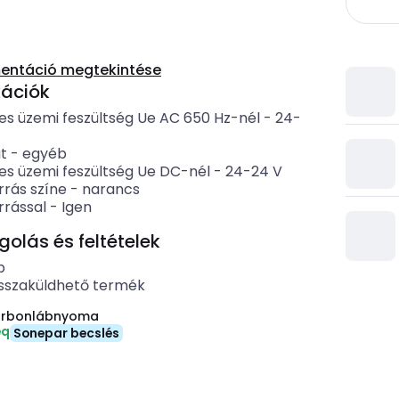
entáció megtekintése
kációk
es üzemi feszültség Ue AC 650 Hz-nél
-
24-
t
-
egyéb
es üzemi feszültség Ue DC-nél
-
24-24
V
rrás színe
-
narancs
rrással
-
Igen
lás és feltételek
b
sszaküldhető termék
arbonlábnyoma
eq
Sonepar becslés