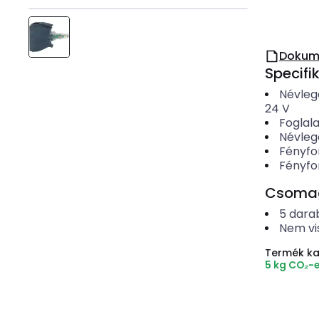
Dokum
Specifi
Névleg
24
V
Foglala
Névleg
Fényfo
Fényfo
Csomago
5
dara
Nem vi
Termék k
5 kg CO₂-