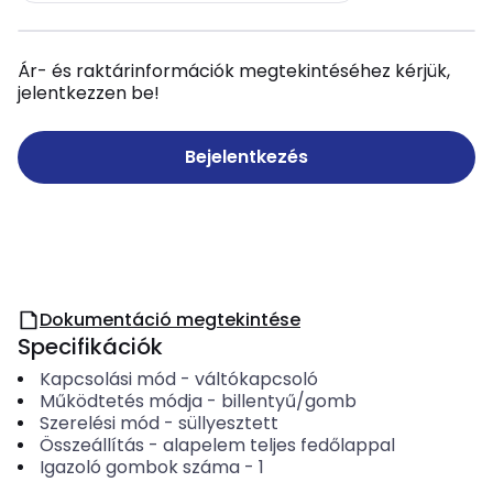
Ár- és raktárinformációk megtekintéséhez kérjük,
jelentkezzen be!
Bejelentkezés
Dokumentáció megtekintése
Specifikációk
Kapcsolási mód
-
váltókapcsoló
Működtetés módja
-
billentyű/gomb
Szerelési mód
-
süllyesztett
Összeállítás
-
alapelem teljes fedőlappal
Igazoló gombok száma
-
1