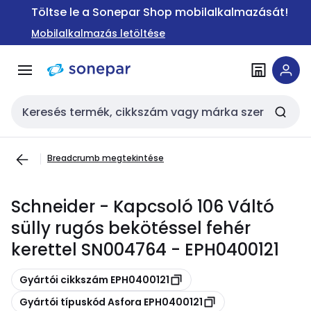
Ugrás a
Ugrás a
Töltse le a Sonepar Shop mobilalkalmazását!
navigációhoz
tartalomra
Mobilalkalmazás letöltése
Keresési bemenet
Breadcrumb megtekintése
Schneider - Kapcsoló 106 Váltó
sülly rugós bekötéssel fehér
kerettel SN004764 - EPH0400121
Másolás
Gyártói cikkszám EPH0400121
Másolás
Gyártói típuskód Asfora EPH0400121