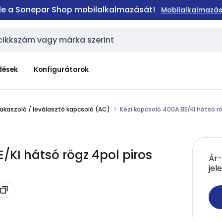
 le a Sonepar Shop mobilalkalmazását!
Mobilalkalmazás
dések
Konfigurátorok
akaszoló / leválasztó kapcsoló (AC)
Kézi kapcsoló 400A BE/KI hátsó rö
/KI hátsó rögz 4pol piros
Ár-
jel