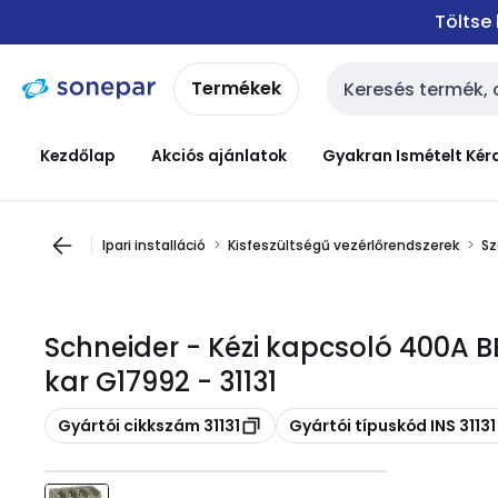
Ugrás a
Ugrás a
Töltse
navigációhoz
tartalomra
Termékek
Keresési bemenet
Kezdőlap
Akciós ajánlatok
Gyakran Ismételt Kér
Ipari installáció
Kisfeszültségű vezérlőrendszerek
Sz
Schneider - Kézi kapcsoló 400A BE
kar G17992 - 31131
Másolás
Másolás
Gyártói cikkszám 31131
Gyártói típuskód INS 31131