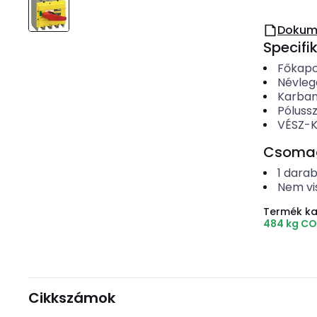
Dokum
Specifi
Főkapcs
Névleg
Karbant
Póluss
VÉSZ-KI
Csomago
1
dara
Nem vi
Termék k
484 kg CO
Cikkszámok