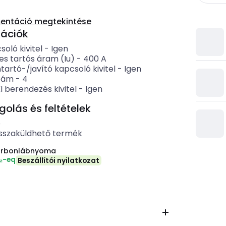
entáció megtekintése
kációk
oló kivitel
-
Igen
es tartós áram (Iu)
-
400
A
artó-/javító kapcsoló kivitel
-
Igen
zám
-
4
 berendezés kivitel
-
Igen
lás és feltételek
b
sszaküldhető termék
arbonlábnyoma
₂-eq
Beszállítói nyilatkozat