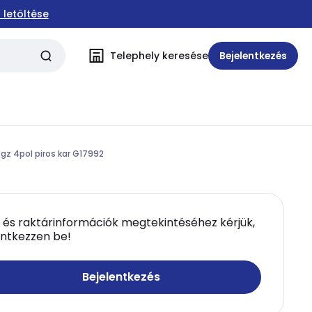
 letöltése
Telephely keresése
Bejelentkezés
gz 4pol piros kar G17992
 és raktárinformációk megtekintéséhez kérjük,
entkezzen be!
Bejelentkezés