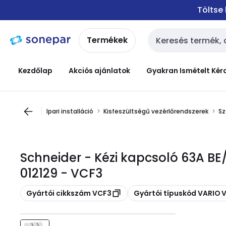
Ugrás a
Ugrás a
Töltse
navigációhoz
tartalomra
Termékek
Keresési bemenet
Kezdőlap
Akciós ajánlatok
Gyakran Ismételt Kér
Ipari installáció
Kisfeszültségű vezérlőrendszerek
Sz
Schneider - Kézi kapcsoló 63A BE/
012129 - VCF3
Másolás
Másolás
Gyártói cikkszám VCF3
Gyártói típuskód VARIO 