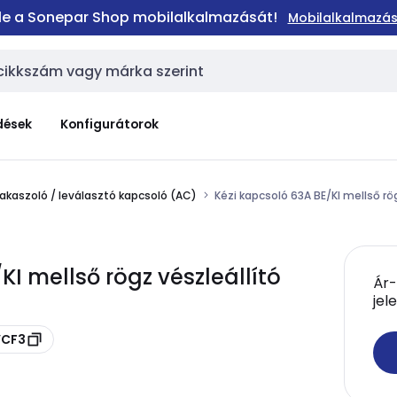
 le a Sonepar Shop mobilalkalmazását!
Mobilalkalmazás
dések
Konfigurátorok
akaszoló / leválasztó kapcsoló (AC)
Kézi kapcsoló 63A BE/KI mellső rög
KI mellső rögz vészleállító
Ár-
jel
VCF3