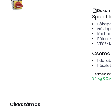
Dokum
Specifi
Főkapcs
Névleg
Karbant
Póluss
VÉSZ-KI
Csomago
1
dara
Készle
Termék k
34 kg CO₂
Cikkszámok