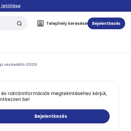
 letöltése
Telephely keresése
Bejelentkezés
z vészleállító 012129
 és raktárinformációk megtekintéséhez kérjük,
entkezzen be!
Bejelentkezés