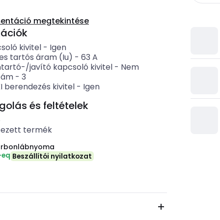
entáció megtekintése
kációk
oló kivitel
-
Igen
es tartós áram (Iu)
-
63
A
artó-/javító kapcsoló kivitel
-
Nem
zám
-
3
 berendezés kivitel
-
Igen
lás és feltételek
b
tezett termék
arbonlábnyoma
-eq
Beszállítói nyilatkozat