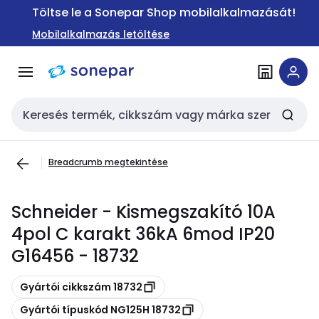
Ugrás a
Ugrás a
Töltse le a Sonepar Shop mobilalkalmazását!
navigációhoz
tartalomra
Mobilalkalmazás letöltése
Keresési bemenet
Breadcrumb megtekintése
Schneider - Kismegszakító 10A
4pol C karakt 36kA 6mod IP20
G16456 - 18732
Másolás
Gyártói cikkszám 18732
Másolás
Gyártói típuskód NG125H 18732