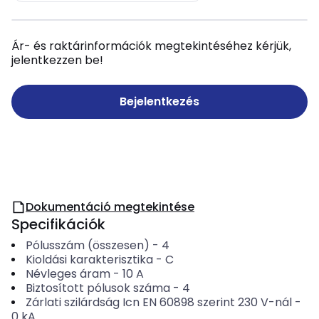
Ár- és raktárinformációk megtekintéséhez kérjük,
jelentkezzen be!
Bejelentkezés
Dokumentáció megtekintése
Specifikációk
Pólusszám (összesen)
-
4
Kioldási karakterisztika
-
C
Névleges áram
-
10
A
Biztosított pólusok száma
-
4
Zárlati szilárdság Icn EN 60898 szerint 230 V-nál
-
0
kA