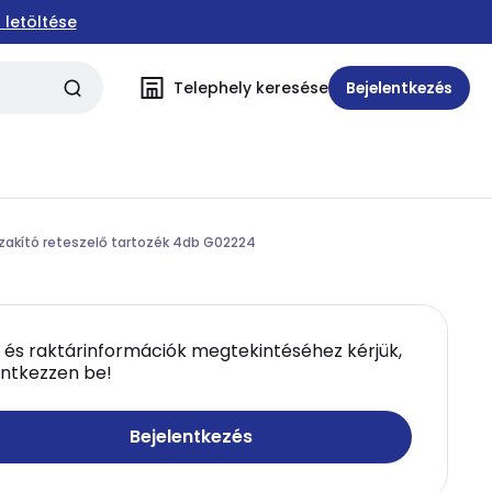
 letöltése
Telephely keresése
Bejelentkezés
akító reteszelő tartozék 4db G02224
 és raktárinformációk megtekintéséhez kérjük,
entkezzen be!
Bejelentkezés