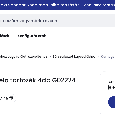
 le a Sonepar Shop mobilalkalmazását!
Mobilalkalmazás
dések
Konfigurátorok
hez vagy felületi szereléshez
Zárszerkezet kapcsolókhoz
Kismegsz
elő tartozék 4db G02224 -
Ár-
jel
27145