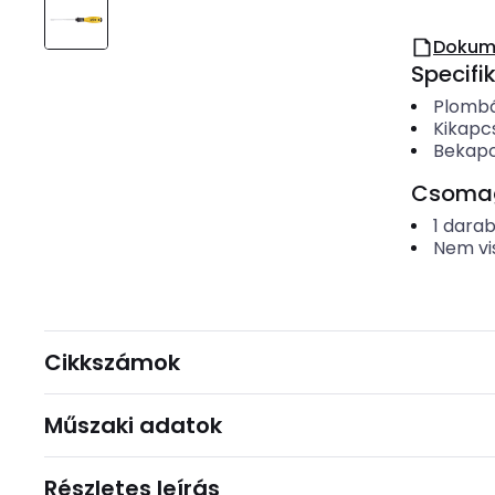
Dokum
Specifi
Plombá
Kikapcs
Bekapcs
Csomago
1
dara
Nem vi
Cikkszámok
Műszaki adatok
Részletes leírás