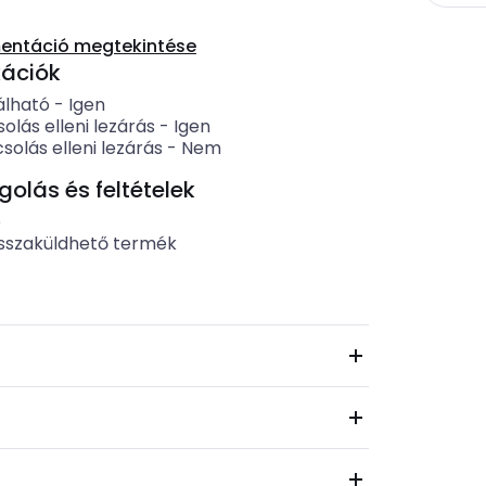
entáció megtekintése
kációk
lható
-
Igen
olás elleni lezárás
-
Igen
olás elleni lezárás
-
Nem
lás és feltételek
b
sszaküldhető termék