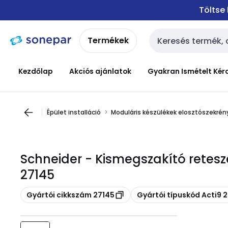
Ugrás a
Ugrás a
Töltse
navigációhoz
tartalomra
Termékek
Keresési bemenet
Kezdőlap
Akciós ajánlatok
Gyakran Ismételt Kér
Épület installáció
Moduláris készülékek elosztószekrény
Schneider - Kismegszakító retesz
27145
Másolás
Másolás
Gyártói cikkszám 27145
Gyártói típuskód Acti9 