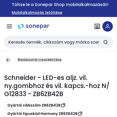
Ugrás a
Ugrás a
Töltse le a Sonepar Shop mobilalkalmazását!
navigációhoz
tartalomra
Mobilalkalmazás letöltése
Keresési bemenet
Breadcrumb megtekintése
Schneider - LED-es aljz. vil.
ny.gombhoz és vil. kapcs.-hoz N/
G12833 - ZB6ZB42B
Másolás
Gyártói cikkszám ZB6ZB42B
Másolás
Gyártói típuskód Harmony ZB6ZB42B