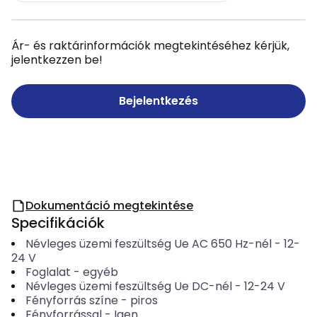
Ár- és raktárinformációk megtekintéséhez kérjük,
jelentkezzen be!
Bejelentkezés
Dokumentáció megtekintése
Specifikációk
Névleges üzemi feszültség Ue AC 650 Hz-nél
-
12-
24
V
Foglalat
-
egyéb
Névleges üzemi feszültség Ue DC-nél
-
12-24
V
Fényforrás színe
-
piros
Fényforrással
-
Igen