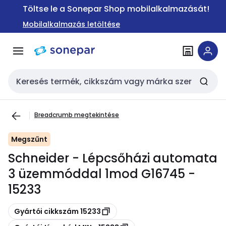
Ugrás a
Ugrás a
Töltse le a Sonepar Shop mobilalkalmazását!
navigációhoz
tartalomra
Mobilalkalmazás letöltése
Keresési bemenet
Breadcrumb megtekintése
Megszűnt
Schneider - Lépcsőházi automata
3 üzemmóddal 1mod G16745 -
15233
Másolás
Gyártói cikkszám 15233
Másolás