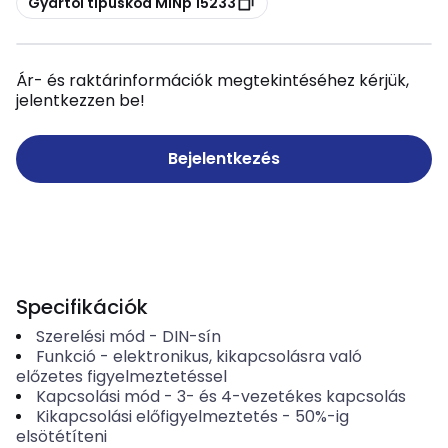
Gyártói típuskód MINp 15233
Ár- és raktárinformációk megtekintéséhez kérjük,
jelentkezzen be!
Bejelentkezés
Specifikációk
Szerelési mód
-
DIN-sín
Funkció
-
elektronikus, kikapcsolásra való
előzetes figyelmeztetéssel
Kapcsolási mód
-
3- és 4-vezetékes kapcsolás
Kikapcsolási előfigyelmeztetés
-
50%-ig
elsötétíteni