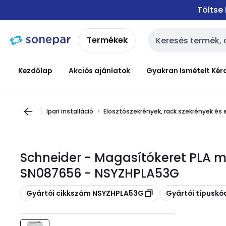
Ugrás a
Ugrás a
Töltse
navigációhoz
tartalomra
Termékek
Keresési bemenet
Kezdőlap
Akciós ajánlatok
Gyakran Ismételt Kér
Ipari installáció
Elosztószekrények, rack szekrények és 
Schneider - Magasítókeret PLA m
SN087656 - NSYZHPLA53G
Másolás
Másolás
Gyártói cikkszám NSYZHPLA53G
Gyártói típusk