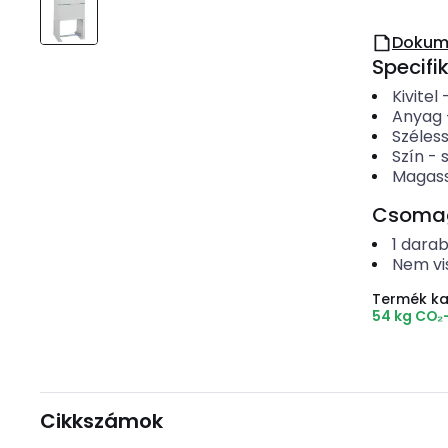
Dokum
Specifi
Kivitel
Anyag
Széles
Szín
-
Magas
Csomago
1
dara
Nem vi
Termék k
54 kg CO₂
Cikkszámok