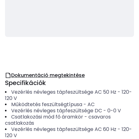
Dokumentáció megtekintése
Specifikációk
Vezérlés névleges tápfeszültsége AC 50 Hz
-
120-
120
V
Működtetés feszültségtípusa
-
AC
Vezérlés névleges tápfeszültsége DC
-
0-0
V
Csatlakozási mód fő áramkör
-
csavaros
csatlakozás
Vezérlés névleges tápfeszültsége AC 60 Hz
-
120-
120
V