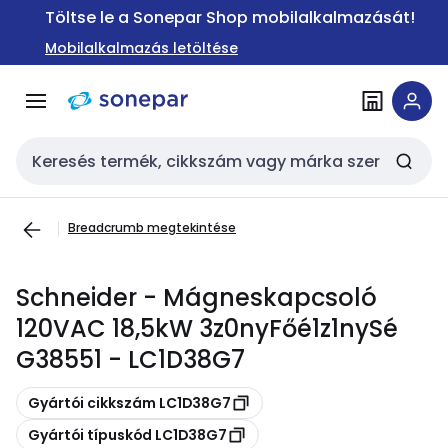
Ugrás a
Ugrás a
Töltse le a Sonepar Shop mobilalkalmazását!
navigációhoz
tartalomra
Mobilalkalmazás letöltése
Keresési bemenet
Breadcrumb megtekintése
Schneider - Mágneskapcsoló
120VAC 18,5kW 3z0nyFőé1z1nySé
G38551 - LC1D38G7
Másolás
Gyártói cikkszám LC1D38G7
Másolás
Gyártói típuskód LC1D38G7