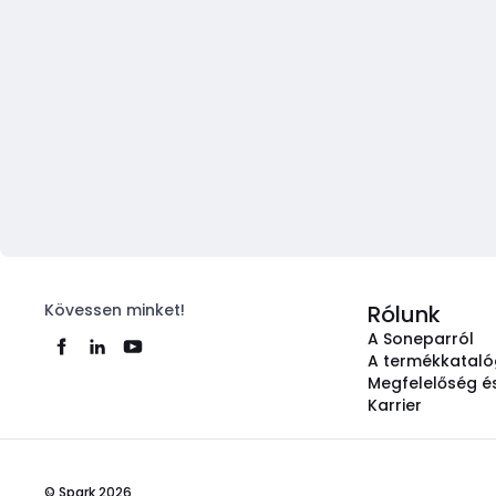
Kövessen minket!
Rólunk
A Soneparról
A termékkatal
Megfelelőség és
Karrier
© Spark 2026