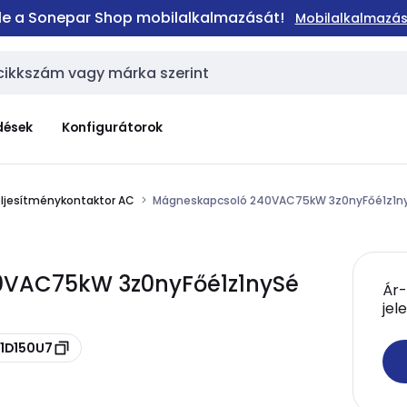
 le a Sonepar Shop mobilalkalmazását!
Mobilalkalmazás
dések
Konfigurátorok
ljesítménykontaktor AC
Mágneskapcsoló 240VAC75kW 3z0nyFőé1z1n
0VAC75kW 3z0nyFőé1z1nySé
Ár-
jel
C1D150U7