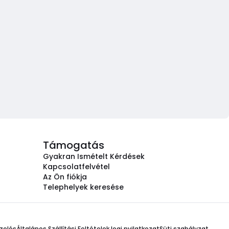
Támogatás
Gyakran Ismételt Kérdések
Kapcsolatfelvétel
Az Ön fiókja
Telephelyek keresése
zelés
Általános Szállítási Feltételek
Jogi nyilatkozat
Süti szabályzat