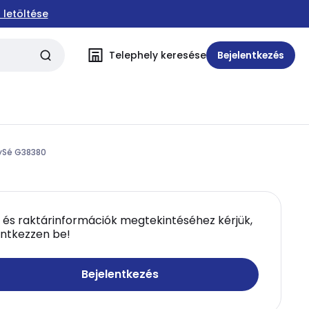
 letöltése
Telephely keresése
Bejelentkezés
ySé G38380
 és raktárinformációk megtekintéséhez kérjük,
entkezzen be!
Bejelentkezés