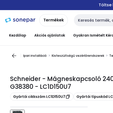
Ugrás a
Ugrás a
Töltse
navigációhoz
tartalomra
Termékek
Keresési bemenet
Kezdőlap
Akciós ajánlatok
Gyakran Ismételt Kér
Ipari installáció
Kisfeszültségű vezérlőrendszerek
Te
Schneider - Mágneskapcsoló 24
G38380 - LC1D150U7
Másolás
Másolás
Gyártói cikkszám LC1D150U7
Gyártói típuskód L