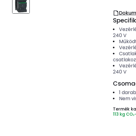
Dokum
Specifi
Vezérl
240
V
Működt
Vezérl
Csatla
csatlako
Vezérl
240
V
Csomago
1
dara
Nem vi
Termék k
113 kg CO₂