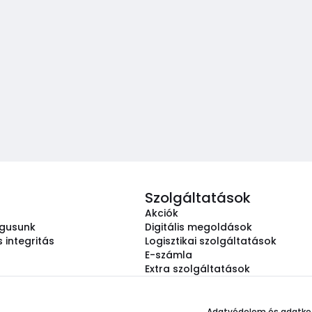
Szolgáltatások
Akciók
ógusunk
Digitális megoldások
 integritás
Logisztikai szolgáltatások
E-számla
Extra szolgáltatások
Adatvédelem és adatke