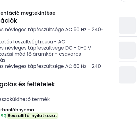
entáció megtekintése
kációk
és névleges tápfeszültsége AC 50 Hz
-
240-
etés feszültségtípusa
-
AC
és névleges tápfeszültsége DC
-
0-0
V
kozási mód fő áramkör
-
csavaros
zás
és névleges tápfeszültsége AC 60 Hz
-
240-
lás és feltételek
b
sszaküldhető termék
arbonlábnyoma
-eq
Beszállítói nyilatkozat