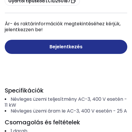
Gyártói típuskód LC1D2501B7
Ár- és raktárinformációk megtekintéséhez kérjük,
jelentkezzen be!
Bejelentkezés
Specifikációk
Névleges üzemi teljesítmény AC-3, 400 V esetén
-
11
kW
Névleges üzemi áram Ie AC-3, 400 V esetén
-
25
A
Csomagolás és feltételek
1
darab