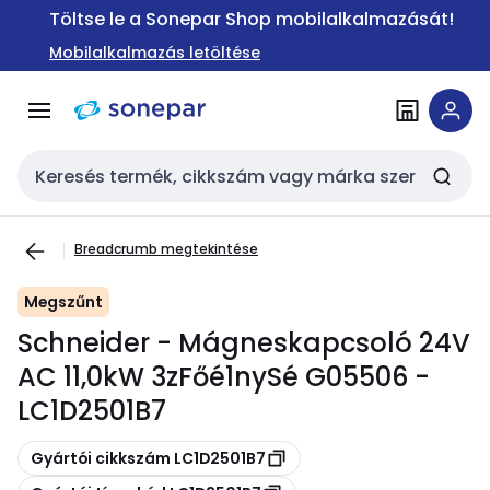
Ugrás a
Ugrás a
Töltse le a Sonepar Shop mobilalkalmazását!
navigációhoz
tartalomra
Mobilalkalmazás letöltése
Keresési bemenet
Breadcrumb megtekintése
Megszűnt
Schneider - Mágneskapcsoló 24V
AC 11,0kW 3zFőé1nySé G05506 -
LC1D2501B7
Másolás
Gyártói cikkszám LC1D2501B7
Másolás