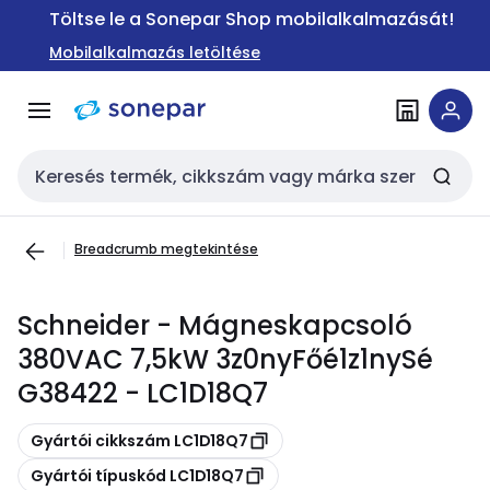
Ugrás a
Ugrás a
Töltse le a Sonepar Shop mobilalkalmazását!
navigációhoz
tartalomra
Mobilalkalmazás letöltése
Keresési bemenet
Breadcrumb megtekintése
Schneider - Mágneskapcsoló
380VAC 7,5kW 3z0nyFőé1z1nySé
G38422 - LC1D18Q7
Másolás
Gyártói cikkszám LC1D18Q7
Másolás
Gyártói típuskód LC1D18Q7