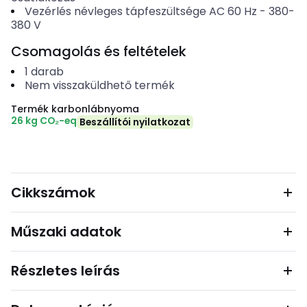
Vezérlés névleges tápfeszültsége AC 60 Hz
-
380-
380
V
Csomagolás és feltételek
1
darab
Nem visszaküldhető termék
Termék karbonlábnyoma
26 kg CO₂-eq
Beszállítói nyilatkozat
Cikkszámok
Műszaki adatok
Részletes leírás