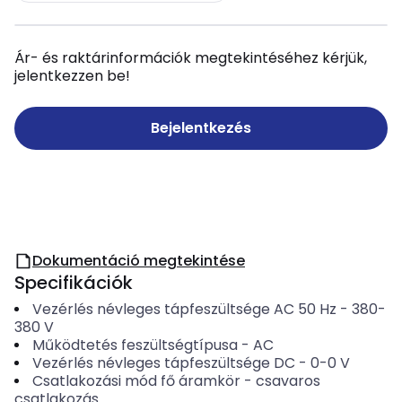
Ár- és raktárinformációk megtekintéséhez kérjük,
jelentkezzen be!
Bejelentkezés
Dokumentáció megtekintése
Specifikációk
Vezérlés névleges tápfeszültsége AC 50 Hz
-
380-
380
V
Működtetés feszültségtípusa
-
AC
Vezérlés névleges tápfeszültsége DC
-
0-0
V
Csatlakozási mód fő áramkör
-
csavaros
csatlakozás