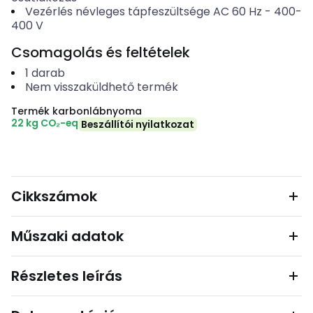
Vezérlés névleges tápfeszültsége AC 60 Hz
-
400-
400
V
Csomagolás és feltételek
1
darab
Nem visszaküldhető termék
Termék karbonlábnyoma
22 kg CO₂-eq
Beszállítói nyilatkozat
Cikkszámok
Műszaki adatok
Részletes leírás