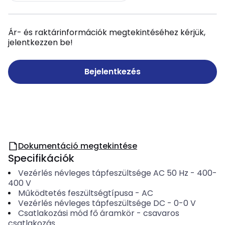
Ár- és raktárinformációk megtekintéséhez kérjük,
jelentkezzen be!
Bejelentkezés
Dokumentáció megtekintése
Specifikációk
Vezérlés névleges tápfeszültsége AC 50 Hz
-
400-
400
V
Működtetés feszültségtípusa
-
AC
Vezérlés névleges tápfeszültsége DC
-
0-0
V
Csatlakozási mód fő áramkör
-
csavaros
csatlakozás