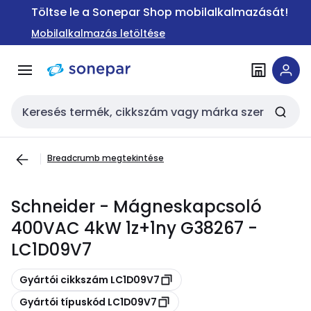
Ugrás a
Ugrás a
Töltse le a Sonepar Shop mobilalkalmazását!
navigációhoz
tartalomra
Mobilalkalmazás letöltése
Keresési bemenet
Breadcrumb megtekintése
Schneider - Mágneskapcsoló
400VAC 4kW 1z+1ny G38267 -
LC1D09V7
Másolás
Gyártói cikkszám LC1D09V7
Másolás
Gyártói típuskód LC1D09V7