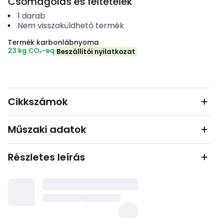
Csomagolás és feltételek
1
darab
Nem visszaküldhető termék
Termék karbonlábnyoma
23 kg CO₂-eq
Beszállítói nyilatkozat
Cikkszámok
Műszaki adatok
Részletes leírás