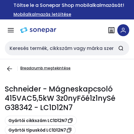
Ugrás a
Ugrás a
Töltse le a Sonepar Shop mobilalkalmazását!
navigációhoz
tartalomra
Mobilalkalmazás letöltése
Keresési bemenet
Breadcrumb megtekintése
Schneider - Mágneskapcsoló
415VAC5,5kW 3z0nyFőé1z1nySé
G38342 - LC1D12N7
Másolás
Gyártói cikkszám LC1D12N7
Másolás
Gyártói típuskód LC1D12N7