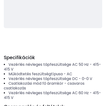
Specifikációk
Vezérlés névleges tápfeszültsége AC 50 Hz
-
415-
415
V
Működtetés feszültségtípusa
-
AC
Vezérlés névleges tápfeszültsége DC
-
0-0
V
Csatlakozási mód fő áramkör
-
csavaros
csatlakozás
Vezérlés névleges tápfeszültsége AC 60 Hz
-
415-
415
V