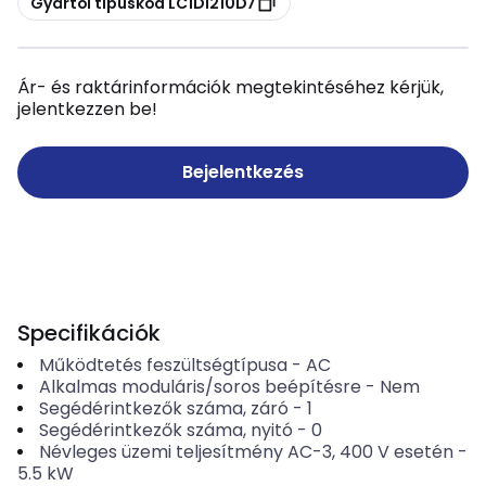
Gyártói típuskód LC1D1210D7
Ár- és raktárinformációk megtekintéséhez kérjük,
jelentkezzen be!
Bejelentkezés
Specifikációk
Működtetés feszültségtípusa
-
AC
Alkalmas moduláris/soros beépítésre
-
Nem
Segédérintkezők száma, záró
-
1
Segédérintkezők száma, nyitó
-
0
Névleges üzemi teljesítmény AC-3, 400 V esetén
-
5.5
kW