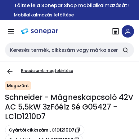
Ugrás a
Ugrás a
Töltse le a Sonepar Shop mobilalkalmazását!
navigációhoz
tartalomra
Mobilalkalmazás letöltése
Keresési bemenet
Breadcrumb megtekintése
Megszűnt
Schneider - Mágneskapcsoló 42V
AC 5,5kW 3zFőé1z Sé G05427 -
LC1D1210D7
Másolás
Gyártói cikkszám LC1D1210D7
Másolás