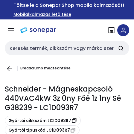
Ugrás a
Ugrás a
Töltse le a Sonepar Shop mobilalkalmazását!
navigációhoz
tartalomra
Mobilalkalmazás letöltése
Keresési bemenet
Breadcrumb megtekintése
Schneider - Mágneskapcsoló
440VAC4kW 3z 0ny Főé 1z 1ny Sé
G38239 - LC1D093R7
Másolás
Gyártói cikkszám LC1D093R7
Másolás
Gyártói típuskód LC1D093R7