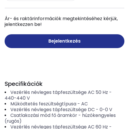
Ár- és raktárinformációk megtekintéséhez kérjük,
jelentkezzen be!
Bejelentkezés
Specifikációk
Vezérlés névleges tápfeszültsége AC 50 Hz
-
440-440
V
Működtetés feszültségtípusa
-
AC
Vezérlés névleges tápfeszültsége DC
-
0-0
V
Csatlakozási mód fő áramkör
-
húzókengyeles
(rugós)
Vezérlés névleges tápfeszültsége AC 60 Hz
-