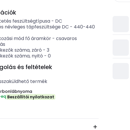
kációk
etés feszültségtípusa
-
DC
és névleges tápfeszültsége DC
-
440-440
kozási mód fő áramkör
-
csavaros
zás
tkezők száma, záró
-
3
tkezők száma, nyitó
-
0
lás és feltételek
b
sszaküldhető termék
arbonlábnyoma
-eq
Beszállítói nyilatkozat