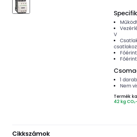
Specifi
Működt
Vezérl
V
Csatla
csatlako
Főérin
Főérin
Csomago
1
dara
Nem vi
Termék k
42 kg CO₂
Cikkszámok