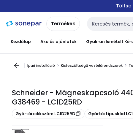
Ugrás a
Ugrás a
Töltse
navigációhoz
tartalomra
Termékek
Keresési bemenet
Kezdőlap
Akciós ajánlatok
Gyakran Ismételt Kér
Ipari installáció
Kisfeszültségű vezérlőrendszerek
Te
Schneider - Mágneskapcsoló 440
G38469 - LC1D25RD
Másolás
Másolás
Gyártói cikkszám LC1D25RD
Gyártói típuskód LC