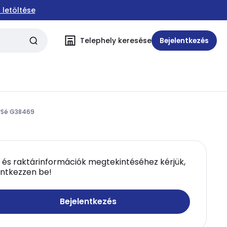
 letöltése
Telephely keresése
Bejelentkezés
ySé G38469
 és raktárinformációk megtekintéséhez kérjük,
entkezzen be!
Bejelentkezés