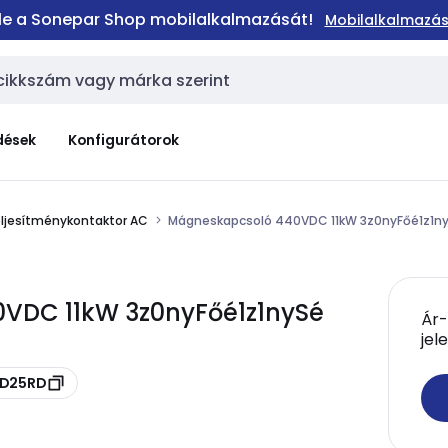
 le a Sonepar Shop mobilalkalmazását!
Mobilalkalmazás
dések
Konfigurátorok
ljesítménykontaktor AC
Mágneskapcsoló 440VDC 11kW 3z0nyFőé1z1n
VDC 11kW 3z0nyFőé1z1nySé
Ár-
jel
1D25RD