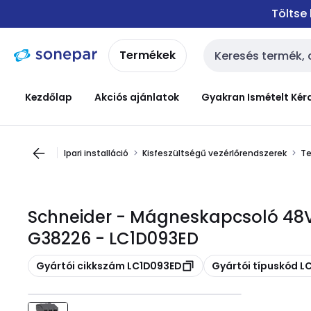
Ugrás a
Ugrás a
Töltse
navigációhoz
tartalomra
Termékek
Keresési bemenet
Kezdőlap
Akciós ajánlatok
Gyakran Ismételt Kér
Ipari installáció
Kisfeszültségű vezérlőrendszerek
Te
Schneider - Mágneskapcsoló 48
G38226 - LC1D093ED
Másolás
Másolás
Gyártói cikkszám LC1D093ED
Gyártói típuskód L