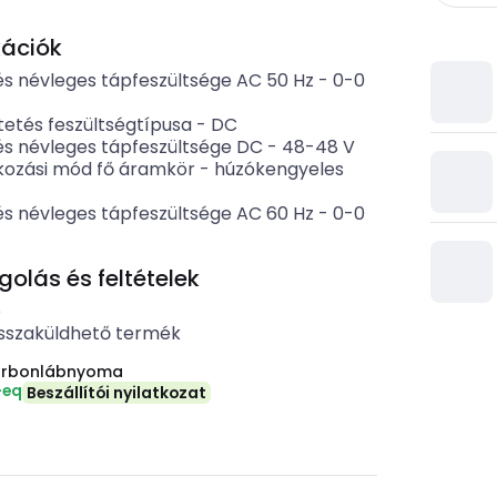
kációk
és névleges tápfeszültsége AC 50 Hz
-
0-0
etés feszültségtípusa
-
DC
és névleges tápfeszültsége DC
-
48-48
V
kozási mód fő áramkör
-
húzókengyeles
és névleges tápfeszültsége AC 60 Hz
-
0-0
lás és feltételek
b
sszaküldhető termék
arbonlábnyoma
-eq
Beszállítói nyilatkozat