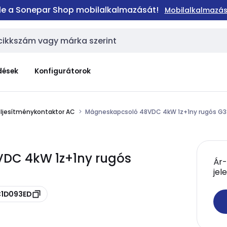
 le a Sonepar Shop mobilalkalmazását!
Mobilalkalmazás
dések
Konfigurátorok
ljesítménykontaktor AC
Mágneskapcsoló 48VDC 4kW 1z+1ny rugós G3
VDC 4kW 1z+1ny rugós
Ár-
jel
C1D093ED