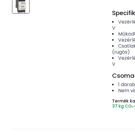
Specifi
Vezérl
V
Működt
Vezérl
Csatla
(rugós)
Vezérl
V
Csomago
1
dara
Nem vi
Termék k
37 kg CO₂