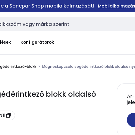
 le a Sonepar Shop mobilalkalmazását!
Mobilalkalmazás
dések
Konfigurátorok
gédérintkező-blokk
Mágneskapcsoló segédérintkező blokk oldalsó ny
édérintkező blokk oldalsó
Ár-
jel
N11