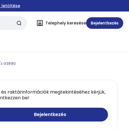
 letöltése
Telephely keresése
Bejelentkezés
/z G38180
 és raktárinformációk megtekintéséhez kérjük,
entkezzen be!
Bejelentkezés