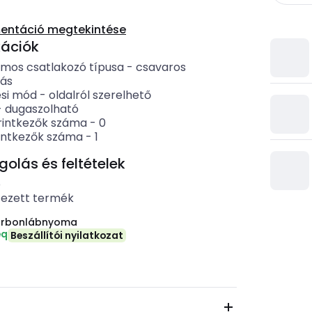
entáció megtekintése
kációk
omos csatlakozó típusa
-
csavaros
zás
ési mód
-
oldalról szerelhető
-
dugaszolható
rintkezők száma
-
0
intkezők száma
-
1
lás és feltételek
b
tezett termék
arbonlábnyoma
eq
Beszállítói nyilatkozat