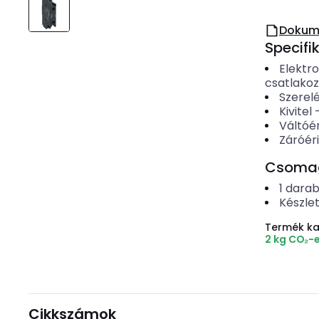
Dokum
Specifi
Elektr
csatlako
Szerel
Kivitel
Váltóé
Záróér
Csomago
1
dara
Készle
Termék k
2 kg CO₂-
Cikkszámok