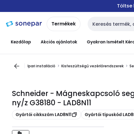
Ugrás a
Ugrás a
Töltse
navigációhoz
tartalomra
Termékek
Keresési bemenet
Kezdőlap
Akciós ajánlatok
Gyakran Ismételt Kér
Ipari installáció
Kisfeszültségű vezérlőrendszerek
Se
Schneider - Mágneskapcsoló seg
ny/z G38180 - LAD8N11
Másolás
Másolás
Gyártói cikkszám LAD8N11
Gyártói típuskód LAD8