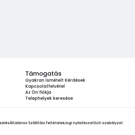
Támogatás
Gyakran Ismételt Kérdések
Kapcsolatfelvétel
Az Ön fiókja
Telephelyek keresése
zelés
Általános Szállítási Feltételek
Jogi nyilatkozat
Süti szabályzat