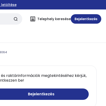
 letöltése
Telephely keresése
Bejelentkezés
38064
 és raktárinformációk megtekintéséhez kérjük,
entkezzen be!
Bejelentkezés