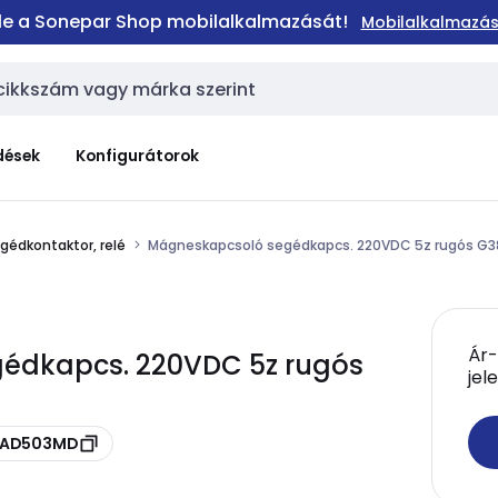
 le a Sonepar Shop mobilalkalmazását!
Mobilalkalmazás
dések
Konfigurátorok
gédkontaktor, relé
Mágneskapcsoló segédkapcs. 220VDC 5z rugós G
Ár-
gédkapcs. 220VDC 5z rugós
jel
 CAD503MD