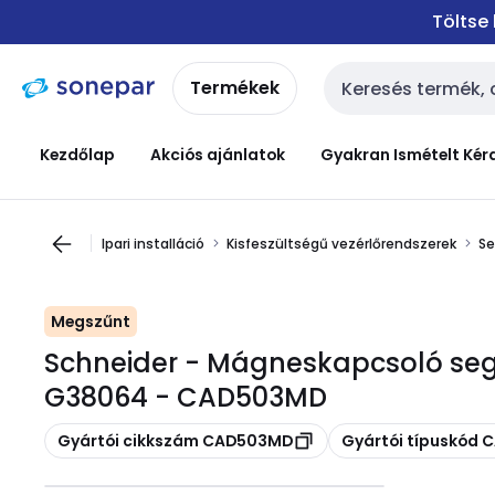
Ugrás a
Ugrás a
Töltse
navigációhoz
tartalomra
Termékek
Keresési bemenet
Kezdőlap
Akciós ajánlatok
Gyakran Ismételt Kér
Ipari installáció
Kisfeszültségű vezérlőrendszerek
Se
Megszűnt
Schneider - Mágneskapcsoló se
G38064 - CAD503MD
Másolás
Másolás
Gyártói cikkszám CAD503MD
Gyártói típuskód