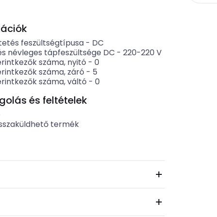
kációk
etés feszültségtípusa
-
DC
és névleges tápfeszültsége DC
-
220-220
V
rintkezők száma, nyitó
-
0
rintkezők száma, záró
-
5
rintkezők száma, váltó
-
0
lás és feltételek
b
sszaküldhető termék