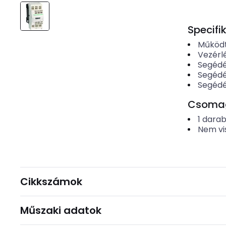
Specifi
Működt
Vezérl
Segédé
Segédé
Segédé
Csomago
1
dara
Nem vi
Cikkszámok
Műszaki adatok