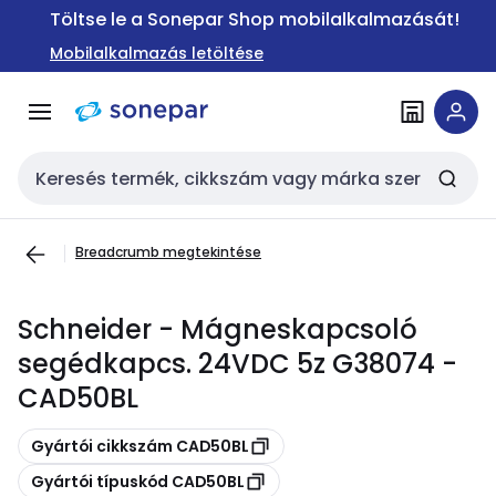
Ugrás a
Ugrás a
Töltse le a Sonepar Shop mobilalkalmazását!
navigációhoz
tartalomra
Mobilalkalmazás letöltése
Keresési bemenet
Breadcrumb megtekintése
Schneider - Mágneskapcsoló
segédkapcs. 24VDC 5z G38074 -
CAD50BL
Másolás
Gyártói cikkszám CAD50BL
Másolás
Gyártói típuskód CAD50BL