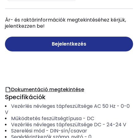
Ár- és raktárinformációk megtekintéséhez kérjük,
jelentkezzen be!
Bejelentkezés
Dokumentáció megtekintése
Specifikációk
Vezérlés névleges tápfeszültsége AC 50 Hz
-
0-0
V
Működtetés feszültségtípusa
-
DC
Vezérlés névleges tápfeszültsége DC
-
24-24
V
Szerelési mód
-
DIN-sín/csavar
Segédérintkezők száma, nyitó
-
0