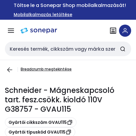
Ugrás a
Ugrás a
Töltse le a Sonepar Shop mobilalkalmazását!
navigációhoz
tartalomra
Mobilalkalmazás letöltése
Keresési bemenet
Breadcrumb megtekintése
Schneider - Mágneskapcsoló
tart. fesz.csökk. kioldó 110V
G38757 - GVAU115
Másolás
Gyártói cikkszám GVAU115
Másolás
Gyártói típuskód GVAU115