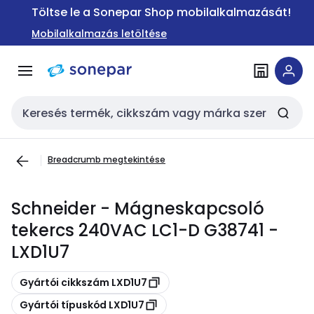
Ugrás a
Ugrás a
Töltse le a Sonepar Shop mobilalkalmazását!
navigációhoz
tartalomra
Mobilalkalmazás letöltése
Keresési bemenet
Breadcrumb megtekintése
Schneider - Mágneskapcsoló
tekercs 240VAC LC1-D G38741 -
LXD1U7
Másolás
Gyártói cikkszám LXD1U7
Másolás
Gyártói típuskód LXD1U7