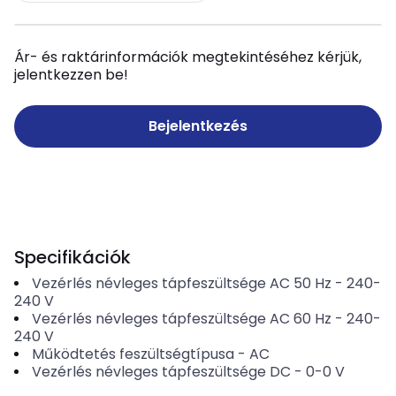
Ár- és raktárinformációk megtekintéséhez kérjük,
jelentkezzen be!
Bejelentkezés
Specifikációk
Vezérlés névleges tápfeszültsége AC 50 Hz
-
240-
240
V
Vezérlés névleges tápfeszültsége AC 60 Hz
-
240-
240
V
Működtetés feszültségtípusa
-
AC
Vezérlés névleges tápfeszültsége DC
-
0-0
V