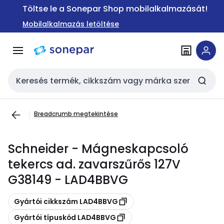
Ugrás a
Ugrás a
Töltse le a Sonepar Shop mobilalkalmazását!
navigációhoz
tartalomra
Mobilalkalmazás letöltése
Keresési bemenet
Breadcrumb megtekintése
Schneider - Mágneskapcsoló
tekercs ad. zavarszűrős 127V
G38149 - LAD4BBVG
Másolás
Gyártói cikkszám LAD4BBVG
Másolás
Gyártói típuskód LAD4BBVG