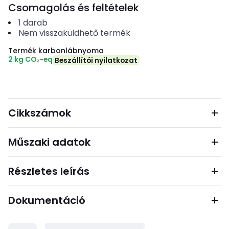
Csomagolás és feltételek
1
darab
Nem visszaküldhető termék
Termék karbonlábnyoma
2 kg CO₂-eq
Beszállítói nyilatkozat
Cikkszámok
Műszaki adatok
Részletes leírás
Dokumentáció