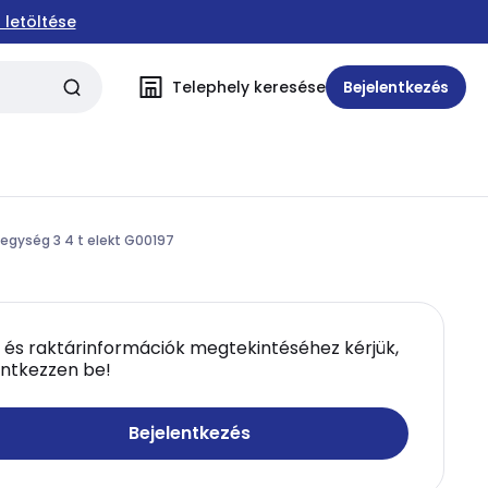
 letöltése
Telephely keresése
Bejelentkezés
egység 3 4 t elekt G00197
 és raktárinformációk megtekintéséhez kérjük,
entkezzen be!
Bejelentkezés