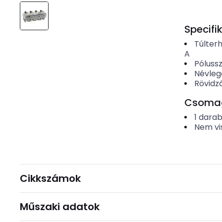
Specifi
Túlterh
A
Póluss
Névleg
Rövidzá
Csomago
1
dara
Nem vi
Cikkszámok
Műszaki adatok