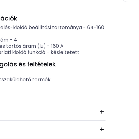
kációk
elés-kioldó beállítási tartománya
-
64-160
zám
-
4
es tartós áram (Iu)
-
160
A
rlati kioldó funkció
-
késleltetett
lás és feltételek
b
sszaküldhető termék