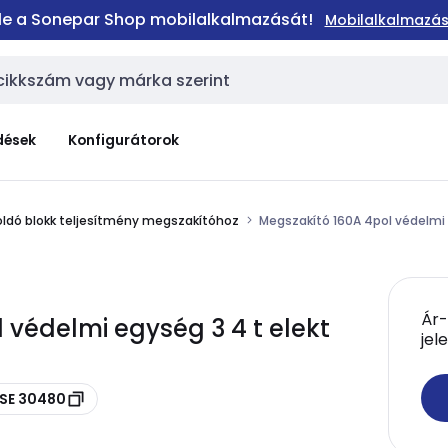
 le a Sonepar Shop mobilalkalmazását!
Mobilalkalmazás
dések
Konfigurátorok
oldó blokk teljesítmény megszakítóhoz
Megszakító 160A 4pol védelmi 
Ár-
 védelmi egység 3 4 t elekt
jel
2SE 30480