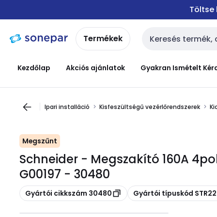
Ugrás a
Ugrás a
Töltse
navigációhoz
tartalomra
Termékek
Keresési bemenet
Kezdőlap
Akciós ajánlatok
Gyakran Ismételt Kér
Ipari installáció
Kisfeszültségű vezérlőrendszerek
Ki
Megszűnt
Schneider - Megszakító 160A 4pol
G00197 - 30480
Másolás
Másolás
Gyártói cikkszám 30480
Gyártói típuskód STR2