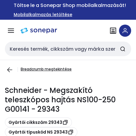
Ugrás a
Ugrás a
Töltse le a Sonepar Shop mobilalkalmazását!
navigációhoz
tartalomra
Mobilalkalmazás letöltése
Keresési bemenet
Breadcrumb megtekintése
Schneider - Megszakító
teleszkópos hajtás NS100-250
G00141 - 29343
Másolás
Gyártói cikkszám 29343
Másolás
Gyártói típuskód NS 29343