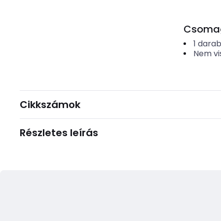
Csomago
1
dara
Nem vi
Cikkszámok
Részletes leírás