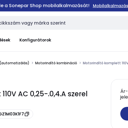
 le a Sonepar Shop mobilalkalmazását!
Mobilalkalmazás
dések
Konfigurátorok
 (automatizálás)
Motorindító kombináció
Motorindító komplett 110V
Ár-
110V AC 0,25-.0,4.A szerel
jel
 GZ1M03K1F7