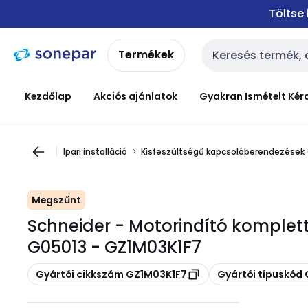
Ugrás a
Ugrás a
Töltse
navigációhoz
tartalomra
Termékek
Keresési bemenet
Kezdőlap
Akciós ajánlatok
Gyakran Ismételt Kér
Ipari installáció
Kisfeszültségű kapcsolóberendezések
Megszűnt
Schneider - Motorindító komplett 
G05013 - GZ1M03K1F7
Másolás
Másolás
Gyártói cikkszám GZ1M03K1F7
Gyártói típuskód