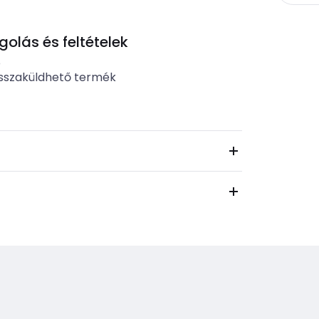
lás és feltételek
b
sszaküldhető termék