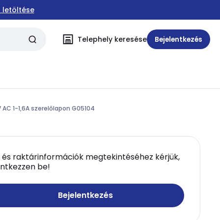
 letöltése
Telephely keresése
Bejelentkezés
 AC 1-1,6A szerelőlapon G05104
 és raktárinformációk megtekintéséhez kérjük,
entkezzen be!
Bejelentkezés