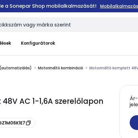
 le a Sonepar Shop mobilalkalmazását!
Mobilalkalmazás
dések
Konfigurátorok
 (automatizálás)
Motorindító kombináció
Motorindító komplett 48V
Ár-
 48V AC 1-1,6A szerelőlapon
jel
 GZ1M06K1E7