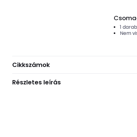
Csomago
1
dara
Nem vi
Cikkszámok
Részletes leírás