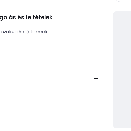
lás és feltételek
b
sszaküldhető termék