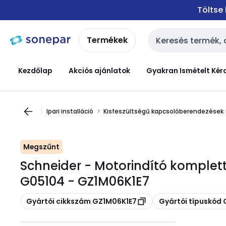
Ugrás a
Ugrás a
Töltse
navigációhoz
tartalomra
Termékek
Keresési bemenet
Kezdőlap
Akciós ajánlatok
Gyakran Ismételt Kér
Ipari installáció
Kisfeszültségű kapcsolóberendezések
Megszűnt
Schneider - Motorindító komplett
G05104 - GZ1M06K1E7
Másolás
Másolás
Gyártói cikkszám GZ1M06K1E7
Gyártói típuskód