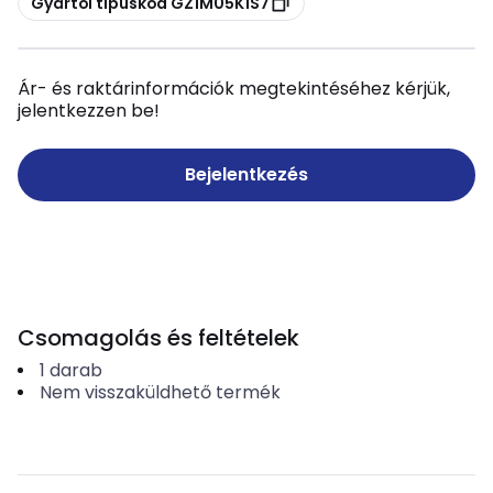
Gyártói típuskód GZ1M05K1S7
Ár- és raktárinformációk megtekintéséhez kérjük,
jelentkezzen be!
Bejelentkezés
Csomagolás és feltételek
1
darab
Nem visszaküldhető termék