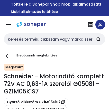
Ugrás a
Ugrás a
Töltse le a Sonepar Shop mobilalkalmazását!
navigációhoz
tartalomra
Mobilalkalmazás letöltése
Keresési bemenet
Breadcrumb megtekintése
Megszűnt
Schneider - Motorindító komplett
72V AC 0,63-1A szerelől G05081 -
GZ1M05K1S7
Másolás
Gyártói cikkszám GZ1M05K1S7
Másolás