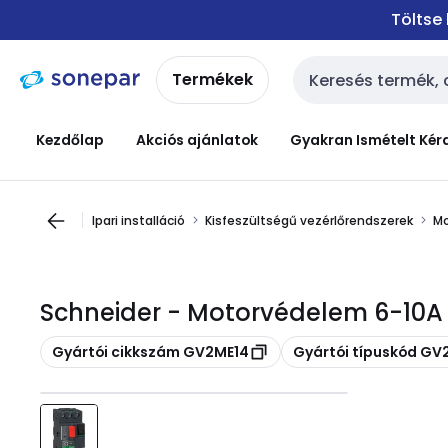
Ugrás a
Ugrás a
Töltse
navigációhoz
tartalomra
Termékek
Keresési bemenet
Kezdőlap
Akciós ajánlatok
Gyakran Ismételt Kér
Ipari installáció
Kisfeszültségű vezérlőrendszerek
Mo
Schneider - Motorvédelem 6-10A 
Másolás
Másolás
Gyártói cikkszám GV2ME14
Gyártói típuskód GV