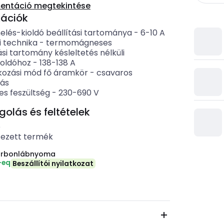
entáció megtekintése
kációk
elés-kioldó beállítási tartománya
-
6-10
A
i technika
-
termomágneses
ási tartomány késleltetés nélküli
ioldóhoz
-
138-138
A
kozási mód fő áramkör
-
csavaros
zás
es feszültség
-
230-690
V
lás és feltételek
b
tezett termék
arbonlábnyoma
-eq
Beszállítói nyilatkozat