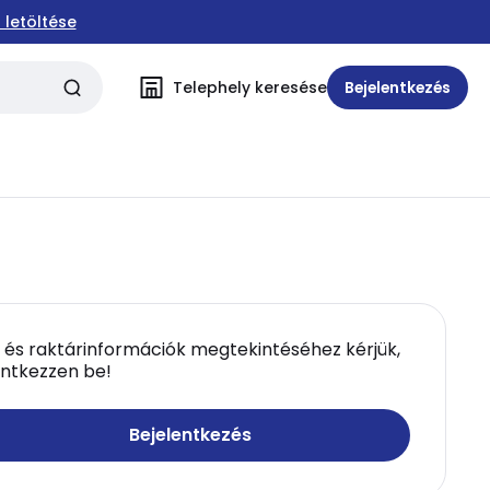
 letöltése
Telephely keresése
Bejelentkezés
 és raktárinformációk megtekintéséhez kérjük,
entkezzen be!
Bejelentkezés