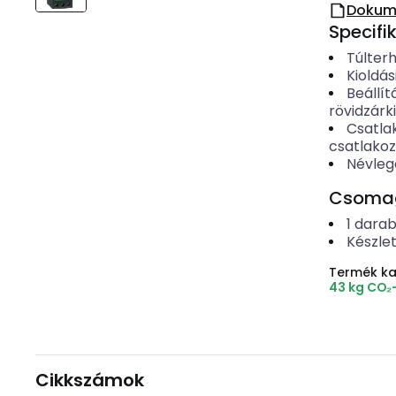
Dokum
Specifi
Túlterh
Kioldás
Beállít
rövidzárk
Csatla
csatlako
Névleg
Csomago
1
dara
Készle
Termék k
43 kg CO₂
Cikkszámok