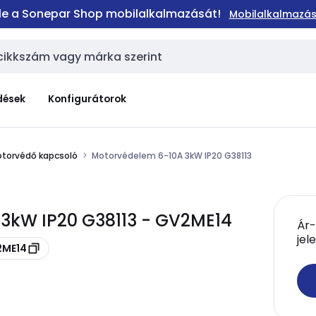
 le a Sonepar Shop mobilalkalmazását!
Mobilalkalmazás
dések
Konfigurátorok
torvédő kapcsoló
Motorvédelem 6-10A 3kW IP20 G38113
3kW IP20 G38113 - GV2ME14
Ár-
jel
2ME14