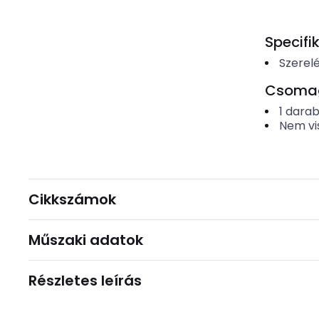
Specifi
Szerel
Csomago
1
dara
Nem vi
Cikkszámok
Műszaki adatok
Részletes leírás