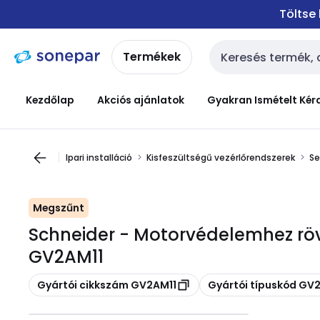
Ugrás a
Ugrás a
Töltse
navigációhoz
tartalomra
Termékek
Keresési bemenet
Kezdőlap
Akciós ajánlatok
Gyakran Ismételt Kér
Ipari installáció
Kisfeszültségű vezérlőrendszerek
Se
Megszűnt
Schneider - Motorvédelemhez rövi
GV2AM11
Másolás
Másolás
Gyártói cikkszám GV2AM11
Gyártói típuskód GV