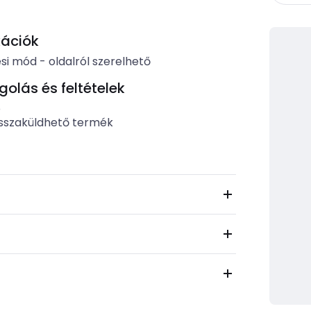
kációk
ési mód
-
oldalról szerelhető
lás és feltételek
b
sszaküldhető termék