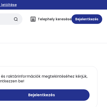
 letöltése
Telephely keresése
Bejelentkezés
 és raktárinformációk megtekintéséhez kérjük,
entkezzen be!
Bejelentkezés