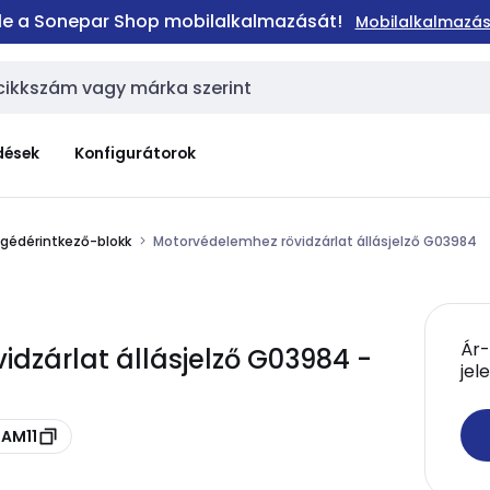
 le a Sonepar Shop mobilalkalmazását!
Mobilalkalmazás
dések
Konfigurátorok
gédérintkező-blokk
Motorvédelemhez rövidzárlat állásjelző G03984
Ár-
dzárlat állásjelző G03984 -
jel
2AM11