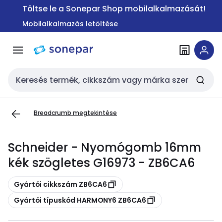
Ugrás a
Ugrás a
Töltse le a Sonepar Shop mobilalkalmazását!
navigációhoz
tartalomra
Mobilalkalmazás letöltése
Keresési bemenet
Breadcrumb megtekintése
Schneider - Nyomógomb 16mm
kék szögletes G16973 - ZB6CA6
Másolás
Gyártói cikkszám ZB6CA6
Másolás
Gyártói típuskód HARMONY6 ZB6CA6