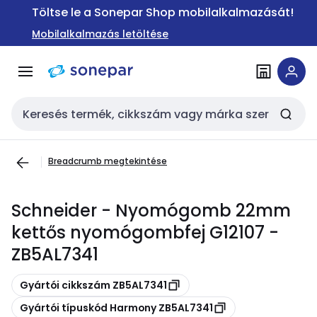
Ugrás a
Ugrás a
Töltse le a Sonepar Shop mobilalkalmazását!
navigációhoz
tartalomra
Mobilalkalmazás letöltése
Keresési bemenet
Breadcrumb megtekintése
Schneider - Nyomógomb 22mm
kettős nyomógombfej G12107 -
ZB5AL7341
Másolás
Gyártói cikkszám ZB5AL7341
Másolás
Gyártói típuskód Harmony ZB5AL7341