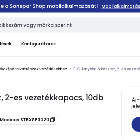
 le a Sonepar Shop mobilalkalmazását!
Mobilalkalmazás
dések
Konfigurátorok
ékok/pótalkatrészek vezérlésekhez
PLC Árnyékoló készlet, 2-es veze
t, 2-es vezetékkapocs, 10db
Ár-
jel
d Modicon STBXSP3020