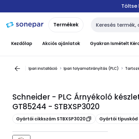
Ugrás a
Ugrás a
Töltse
navigációhoz
tartalomra
Termékek
Keresési bemenet
Kezdőlap
Akciós ajánlatok
Gyakran Ismételt Kér
Ipari installáció
Ipari folyamatirányítás (PLC)
Tartoz
Schneider - PLC Árnyékoló készle
GT85244 - STBXSP3020
Másolás
Másolás
Gyártói cikkszám STBXSP3020
Gyártói típuskó