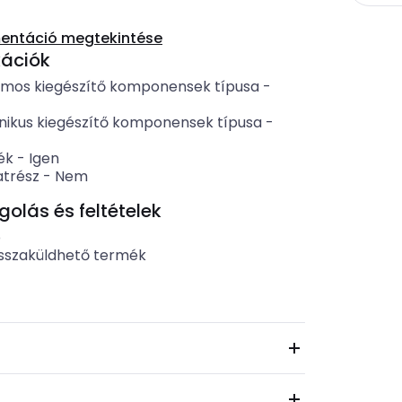
entáció megtekintése
kációk
omos kiegészítő komponensek típusa
-
ikus kiegészítő komponensek típusa
-
ék
-
Igen
atrész
-
Nem
lás és feltételek
b
sszaküldhető termék