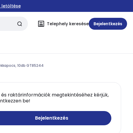
 letöltése
Telephely keresése
Bejelentkezés
tékkapocs, 10db GT85244
 és raktárinformációk megtekintéséhez kérjük,
entkezzen be!
Bejelentkezés