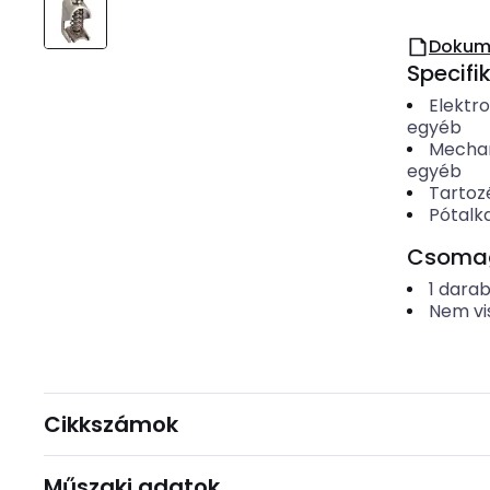
Dokum
Specifi
Elektr
egyéb
Mechan
egyéb
Tartoz
Pótalk
Csomago
1
dara
Nem vi
Cikkszámok
Műszaki adatok