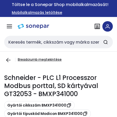
Ugrás a
Ugrás a
Töltse le a Sonepar Shop mobilalkalmazását!
navigációhoz
tartalomra
Mobilalkalmazás letöltése
Keresési bemenet
Breadcrumb megtekintése
Schneider - PLC L1 Processzor
Modbus porttal, SD kártyával
GT32053 - BMXP341000
Másolás
Gyártói cikkszám BMXP341000
Másolás
Gyártói típuskód Modicon BMXP341000