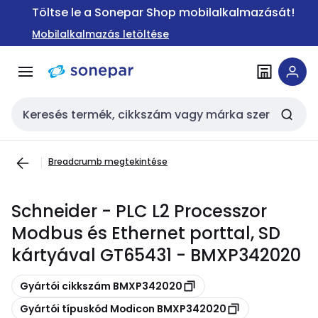
Ugrás a
Ugrás a
Töltse le a Sonepar Shop mobilalkalmazását!
navigációhoz
tartalomra
Mobilalkalmazás letöltése
Keresési bemenet
Breadcrumb megtekintése
Schneider - PLC L2 Processzor
Modbus és Ethernet porttal, SD
kártyával GT65431 - BMXP342020
Másolás
Gyártói cikkszám BMXP342020
Másolás
Gyártói típuskód Modicon BMXP342020