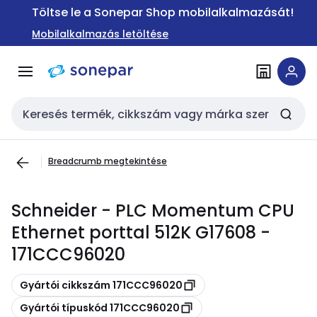
Ugrás a
Ugrás a
Töltse le a Sonepar Shop mobilalkalmazását!
navigációhoz
tartalomra
Mobilalkalmazás letöltése
Keresési bemenet
Breadcrumb megtekintése
Schneider - PLC Momentum CPU
Ethernet porttal 512K G17608 -
171CCC96020
Másolás
Gyártói cikkszám 171CCC96020
Másolás
Gyártói típuskód 171CCC96020